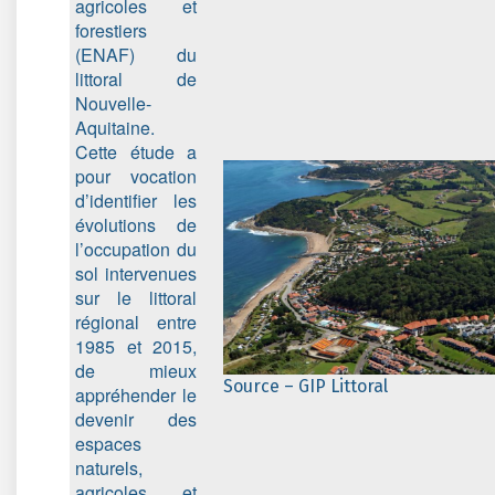
agricoles et
forestiers
(ENAF) du
littoral de
Nouvelle-
Aquitaine.
Cette étude a
pour vocation
d’identifier les
évolutions de
l’occupation du
sol intervenues
sur le littoral
régional entre
1985 et 2015,
de mieux
Source – GIP Littoral
appréhender le
devenir des
espaces
naturels,
agricoles et